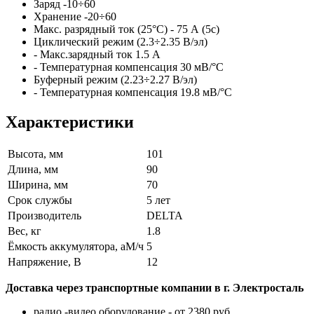
Заряд -10÷60
Хранение -20÷60
Макс. разрядный ток (25°С) - 75 А (5с)
Циклический режим (2.3÷2.35 В/эл)
- Макс.зарядный ток 1.5 А
- Температурная компенсация 30 мВ/°С
Буферный режим (2.23÷2.27 В/эл)
- Температурная компенсация 19.8 мВ/°С
Характеристики
Высота, мм
101
Длина, мм
90
Ширина, мм
70
Срок службы
5 лет
Производитель
DELTA
Вес, кг
1.8
Ёмкость аккумулятора, аМ/ч
5
Напряжение, В
12
Доставка через транспортные компании в г. Электросталь
радио -видео оборудование - от 2380 руб