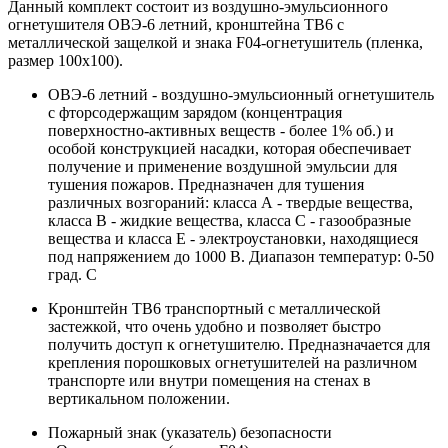
Данный комплект состоит из воздушно-эмульсионного
огнетушителя ОВЭ-6 летний, кронштейна ТВ6 с
металлической защелкой и знака F04-огнетушитель (пленка,
размер 100х100).
ОВЭ-6 летний - воздушно-эмульсионный огнетушитель
с фторсодержащим зарядом (концентрация
поверхностно-активных веществ - более 1% об.) и
особой конструкцией насадки, которая обеспечивает
получение и применение воздушной эмульсии для
тушения пожаров. Предназначен для тушения
различных возгораний: класса А - твердые вещества,
класса В - жидкие вещества, класса С - газообразные
вещества и класса Е - электроустановки, находящиеся
под напряжением до 1000 В. Диапазон температур: 0-50
град. С
Кронштейн ТВ6 транспортный с металлической
застежкой, что очень удобно и позволяет быстро
получить доступ к огнетушителю. Предназначается для
крепления порошковых огнетушителей на различном
транспорте или внутри помещения на стенах в
вертикальном положении.
Пожарный знак (указатель) безопасности