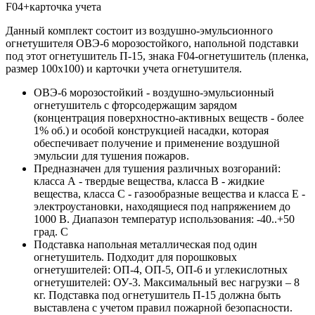
F04+карточка учета
Данный комплект состоит из воздушно-эмульсионного
огнетушителя ОВЭ-6 морозостойкого, напольной подставки
под этот огнетушитель П-15, знака F04-огнетушитель (пленка,
размер 100х100) и карточки учета огнетушителя.
ОВЭ-6 морозостойкий - воздушно-эмульсионный
огнетушитель с фторсодержащим зарядом
(концентрация поверхностно-активных веществ - более
1% об.) и особой конструкцией насадки, которая
обеспечивает получение и применение воздушной
эмульсии для тушения пожаров.
Предназначен для тушения различных возгораний:
класса А - твердые вещества, класса В - жидкие
вещества, класса С - газообразные вещества и класса Е -
электроустановки, находящиеся под напряжением до
1000 В. Диапазон температур использования: -40..+50
град. С
Подставка напольная металлическая под один
огнетушитель. Подходит для порошковых
огнетушителей: ОП-4, ОП-5, ОП-6 и углекислотных
огнетушителей: ОУ-3. Максимальный вес нагрузки – 8
кг. Подставка под огнетушитель П-15 должна быть
выставлена с учетом правил пожарной безопасности.