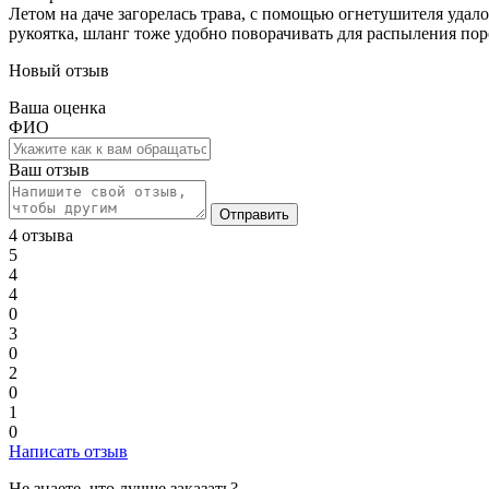
Летом на даче загорелась трава, с помощью огнетушителя удало
рукоятка, шланг тоже удобно поворачивать для распыления по
Новый отзыв
Ваша оценка
ФИО
Ваш отзыв
Отправить
4 отзыва
5
4
4
0
3
0
2
0
1
0
Написать отзыв
Не знаете, что лучше заказать?