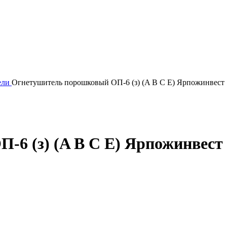
ели
Огнетушитель порошковый ОП-6 (з) (A B C E) Ярпожинвест
6 (з) (A B C E) Ярпожинвест