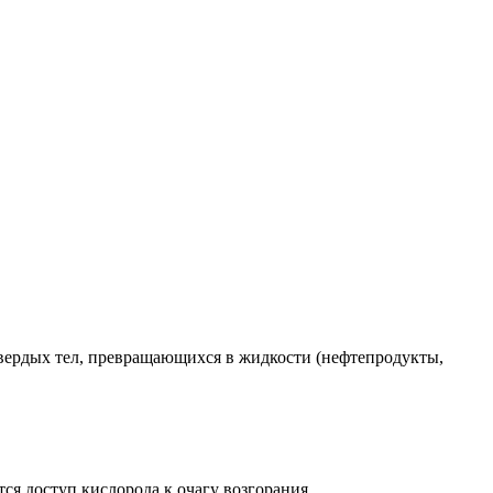
 твердых тел, превращающихся в жидкости (нефтепродукты,
ся доступ кислорода к очагу возгорания.