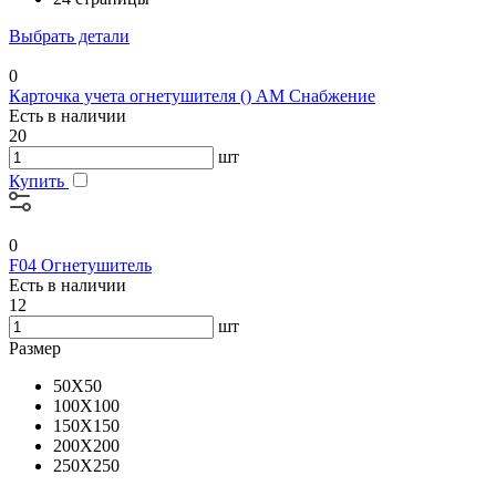
Выбрать детали
0
Карточка учета огнетушителя () АМ Снабжение
Есть в наличии
20
шт
Купить
0
F04 Огнетушитель
Есть в наличии
12
шт
Размер
50X50
100X100
150X150
200X200
250X250