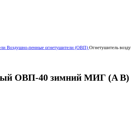
ели
Воздушно-пенные огнетушители (ОВП)
Огнетушитель возд
ный ОВП-40 зимний МИГ (A B