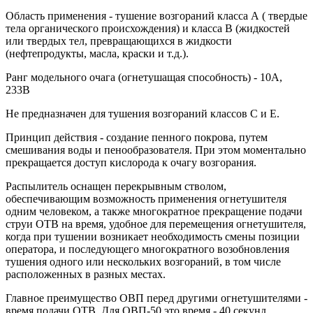
Область применения - тушение возгораний класса А ( твердые
тела органического происхождения) и класса В (жидкостей
или твердых тел, превращающихся в жидкости
(нефтепродукты, масла, краски и т.д.).
Ранг модельного очага (огнетушащая способность) - 10А,
233В
Не предназначен для тушения возгораний классов С и Е.
Принцип действия - создание пенного покрова, путем
смешивания воды и пенообразователя. При этом моментально
прекращается доступ кислорода к очагу возгорания.
Распылитель оснащен перекрывным стволом,
обеспечивающим возможность применения огнетушителя
одним человеком, а также многократное прекращение подачи
струи ОТВ на время, удобное для перемещения огнетушителя,
когда при тушении возникает необходимость смены позиции
оператора, и последующего многократного возобновления
тушения одного или нескольких возгораний, в том числе
расположенных в разных местах.
Главное преимущество ОВП перед другими огнетушителями -
время подачи ОТВ. Для ОВП-50 это время - 40 секунд.