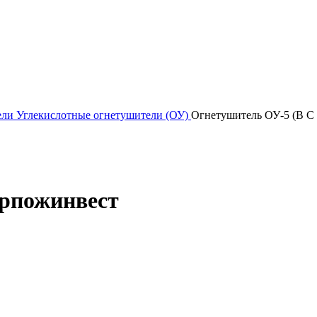
ели
Углекислотные огнетушители (ОУ)
Огнетушитель ОУ-5 (B C
Ярпожинвест