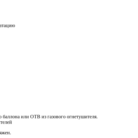
уатацию
о баллона или ОТВ из газового огнетушителя.
ителей
яжен.